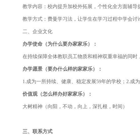
教学内容：校内提升加校外拓展，个性化全方面辅导
教学方式：费曼学习法，让学生在学习过程中学会讨
二、企业文化
办学使命（为什么要办家家乐）：
在持续保障全体教职员工物质和精神双重幸福的同时
办学愿景（要办什么样的家家乐）：
1.成为一所持续、健康、稳定发展59年的学校；2.
价值观（怎么样办好家家乐）：
大树精神（向阳，不动，向上，深扎根，时间）
三、联系方式