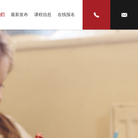
我们
最新发布
课程信息
在线报名