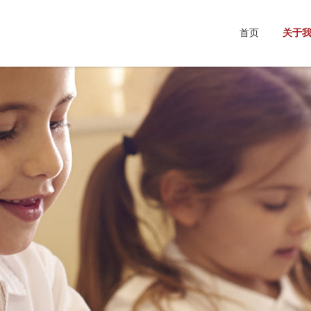
首页
关于