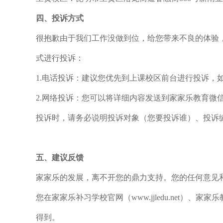
四、投诉方式
很抱歉由于我们工作没做到位，给您带来不良的体验
式进行投诉：
1.电话投诉：建议您优先到上课校区前台进行投诉，
2.网络投诉：您可以将详细内容发送到家家乐教育微信公众
投诉时，请务必说明投诉对象（您要投诉谁）、投诉
五、建议反馈
家家乐的发展，离不开您的鼎力支持。您的任何意见
您在家家乐补习学校官网（www.jjledu.net）、
家家乐教
得到。