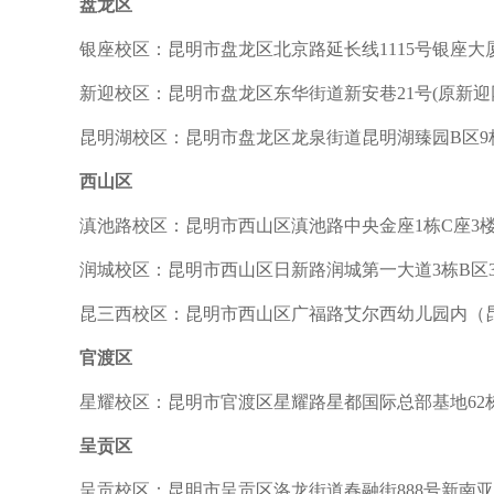
盘龙区
银座校区：昆明市
盘龙区北京路延长线1115号银座
新迎校区：昆明市盘龙区东华街道新安巷21号(原新迎
昆明湖校区：昆明市盘龙区龙泉街道昆明湖臻园B区9
西山区
滇池路校区：昆明市
西山区滇池路中央金座1栋C座3
润城校区：昆明市
西山区日新路润城第一大道3栋B区
昆三西校区：昆明市西山区广福路艾尔西幼儿园内（
官渡区
星耀校区：昆明市
官渡区星耀路星都国际总部基地62栋2
呈贡区
呈贡校区：昆明市呈贡区洛龙街道春融街888号新南亚