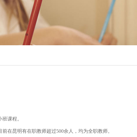
小班课程。
目前在昆明有在职教师超过500余人，均为全职教师。