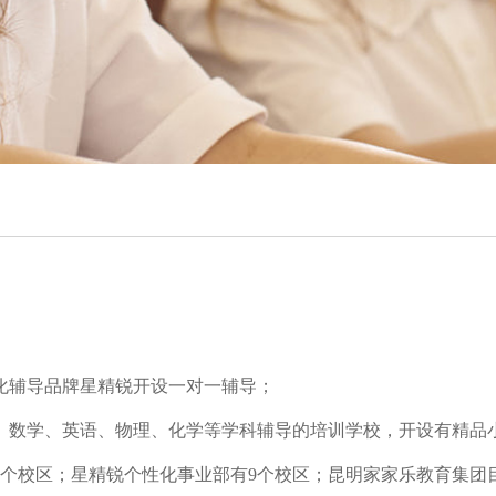
化辅导品牌星精锐开设
一对一辅导
；
、数学、英语、物理、化学等学科辅导的培训学校，开设有精品
2个校区；星精锐个性化事业部有9个校区；昆明家家乐教育集团