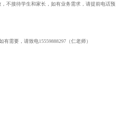
放，不接待学生和家长，如有业务需求，请提前电话预
需要，请致电15559888297（仁老师）
在线咨询
在线报名